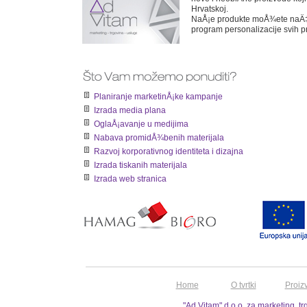
Hrvatskoj.
NaÅ¡e produkte moÅ¾ete naÄ‡i
program personalizacije svih p
Planiranje marketinÅ¡ke kampanje
Izrada media plana
OglaÅ¡avanje u medijima
Nabava promidÅ¾benih materijala
Razvoj korporativnog identiteta i dizajna
Izrada tiskanih materijala
Izrada web stranica
Home
O tvrtki
Proiz
"Ad Vitam" d.o.o. za marketing, t