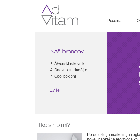
Početna
O 
Å½enski rokovnik
Dnevnik trudnoÄ‡e
Cool pokloni
...više
Pored usluga marketinga i oglaÅ
nove i neobiÄne proizvode koji